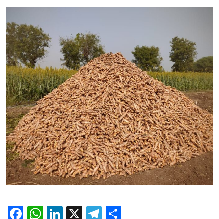
Facebook
WhatsApp
LinkedIn
X
Telegram
Share