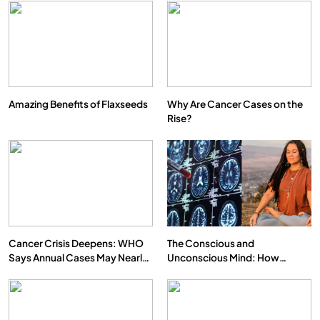
Amazing Benefits of Flaxseeds
Why Are Cancer Cases on the
Rise?
Cancer Crisis Deepens: WHO
The Conscious and
Says Annual Cases May Nearly
Unconscious Mind: How
Double by 2050
Vipassana Meditation Rewires
Our Deepest Habits