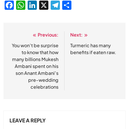
Facebook
WhatsApp
LinkedIn
X
Telegram
Share
Previous:
Next:
Post
navigation
You won’t be surprise
Turmeric has many
to know that how
benefits if eaten raw.
many billions Mukesh
Ambani spent on his
son Anant Ambani’s
pre-wedding
celebrations
LEAVE A REPLY