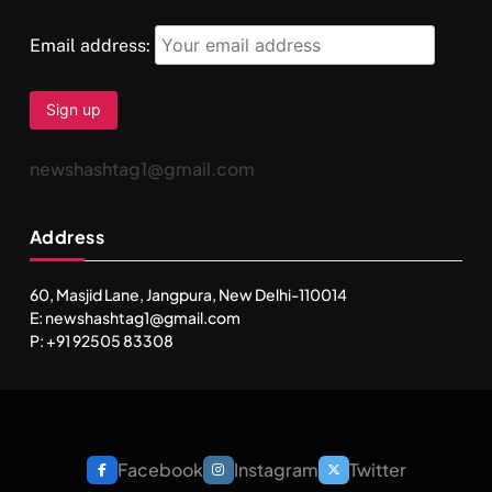
Email address:
newshashtag1@gmail.com
Address
60, Masjid Lane, Jangpura, New Delhi-110014
E: newshashtag1@gmail.com
P: +91 92505 83308
Facebook
Instagram
Twitter